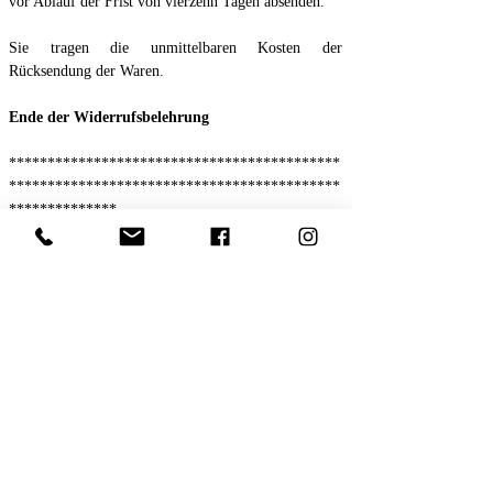
vor Ablauf der Frist von vierzehn Tagen absenden.
Sie tragen die unmittelbaren Kosten der
Rücksendung der Waren.
Ende der Widerrufsbelehrung
*******************************************
*******************************************
**************
§7 Widerrufsformular
Muster-Widerrufsformular
(Wenn Sie den Vertrag widerrufen wollen, dann
füllen Sie bitte dieses Formular aus und senden Sie
es zurück.)
An :
NOBILIS e. U.
Bamdad Pouladi
Münzgrabenstraße 193
Ö-8010 Graz