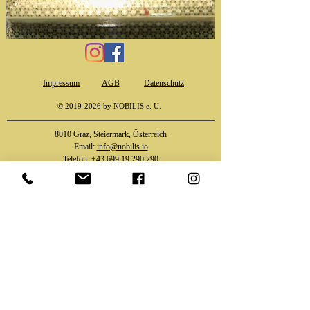
Impressum
AGB
Datenschutz
©
2019-2026
by NOBILIS e. U.
8010 Graz, Steiermark, Österreich
Email:
info@nobilis.io
Telefon:
+43 699 19 290 290
Über Safran
Online-Shop
Über uns
Zubereitung
Großhandel
Kontakt